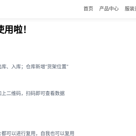
跳
×
首页
产品中心
服装
至
内
容
使用啦！
出库、入库；仓库新增“货架位置”
都加上二维码，扫码即可查看数据
图片都可以进行复用，自我也可以复用