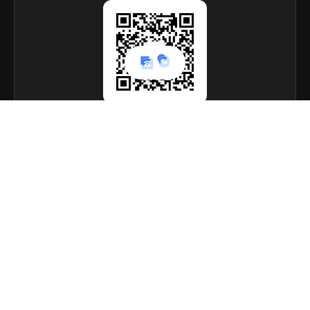
联系我们
阳计信息科技（上海）有限公司
业务范畴：专为制衣行业提供各种定制解决方案，欢迎来电
洽谈
总部地址：上海市崇明区陈家镇赢东村53号3幢
官方客服：18680151303