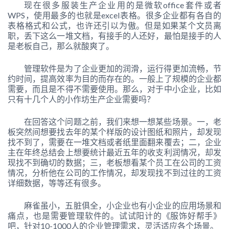
现在很多服装生产企业用的是微软office套件或者
WPS，使用最多的也就是excel表格。很多企业都有各自的
表格格式和公式，也许还引以为傲。但是如果某个文员离
职，丢下这么一堆文档，有接手的人还好，最怕是接手的人
是老板自己，那么就酸爽了。
管理软件是为了企业更加的润滑，运行得更加流畅，节
约时间，提高效率为目的而存在的。一般上了规模的企业都
需要，而且是不得不需要使用。那么，对于中小企业，比如
只有十几个人的小作坊生产企业需要吗？
在回答这个问题之前，我们来想一想某些场景。一，老
板突然间想要找去年的某个样版的设计图纸和照片，却发现
找不到了，需要在一堆文档或者纸里面翻来覆去；二，企业
主在年终总结会上想要统计最近五年的收支利润情况，却发
现找不到确切的数据；三，老板想看某个员工在公司的工资
情况，分析他在公司的工作情况，却发现找不到过往的工资
详细数据，等等还有很多。
麻雀虽小，五脏俱全，小企业也有小企业的应用场景和
痛点，也是需要管理软件的。试试阳计的《服饰好帮手》
吧，针对10-1000人的企业管理需求，灵活适应各个场景。